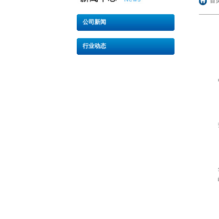
首页
公司新闻
行业动态