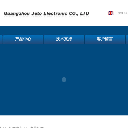
产品中心
技术支持
客户留言