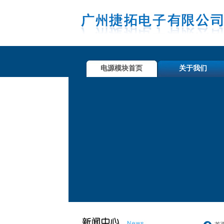
电源模块首页
关于我们